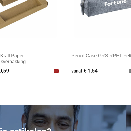
 Kraft Paper
Pencil Case GRS RPET Felt 
kverpakking
0,59
€ 1,54
vanaf
ale afname: 1
Minimale afname: 1