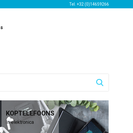
Tel. +32 (0)14659266
es
KOPTELEFOONS
In elektronica