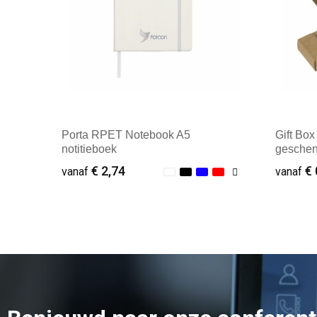
Porta RPET Notebook A5
Gift Box
notitieboek
geschen
€ 2,74
€ 
vanaf
vanaf
Minimale afname: 1
Minim