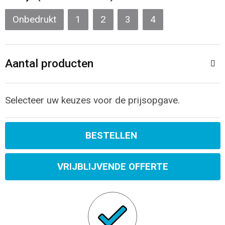
Sporttassen
Restauranttextiel
Onbedrukt
1
2
3
4
Strandtassen
Oog- en gelaatsbescherming
Tablettassen
Gehoorbescherming
Aantal producten
Toilettassen
Ademhalingsbescherming
Selecteer uw keuzes voor de prijsopgave.
Waterbestendige tassen
Hygiëne en Persoonlijke verzorging
BESTELLEN
Fietstassen
Reistassensets
VRIJBLIJVENDE OFFERTE
Goodiebags