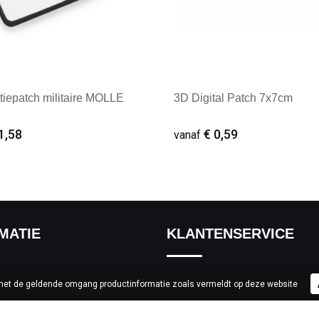
tiepatch militaire MOLLE
3D Digital Patch 7x7cm
1,58
€ 0,59
vanaf
ale afname: 1
Minimale afname: 1
MATIE
KLANTENSERVICE
Contact
 met de geldende omgang productinformatie zoals vermeldt op deze website
ef
Custom made