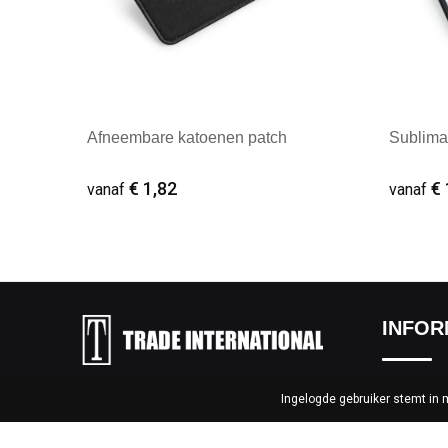
Afneembare katoenen patch
Sublima
€ 1,82
€ 
vanaf
vanaf
Minimale afname: 1
Minim
INFOR
Over ons
Ingelogde gebruiker stemt in
Elzenstraat 54, 2381 Weelde –
België
Nieuwsbri