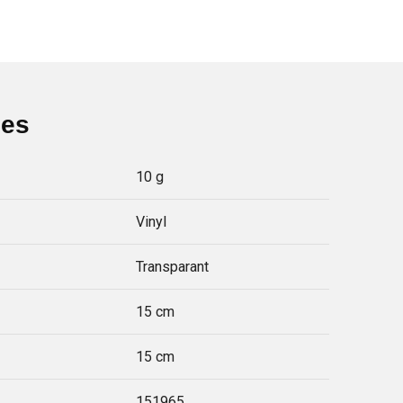
ies
10 g
Vinyl
Transparant
15 cm
15 cm
151965