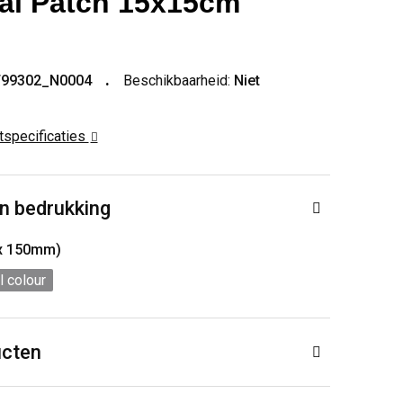
tal Patch 15x15cm
T99302_N0004
Beschikbaarheid:
Niet
ctspecificaties
n bedrukking
 x 150mm)
l colour
ucten