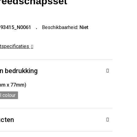
reedschapsset
T93415_N0061
Beschikbaarheid:
Niet
ctspecificaties
n bedrukking
mm x 77mm)
l colour
ucten