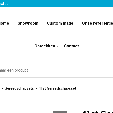
nal.be
Home
Showroom
Custom made
Onze referenti
Ontdekken
Contact
Gereedschapsets
41st Gereedschapsset