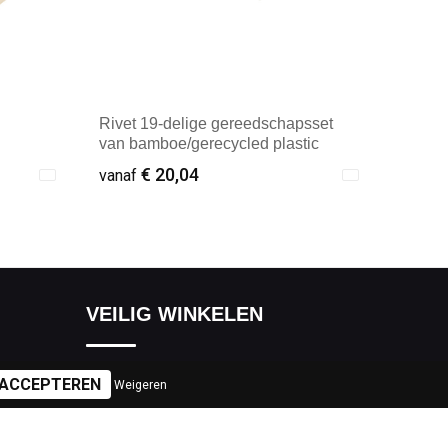
Rivet 19-delige gereedschapsset
van bamboe/gerecycled plastic
€ 20,04
vanaf
Minimale afname: 1
VEILIG WINKELEN
Algemene voorwaarden
Weigeren
Cookieverklaring