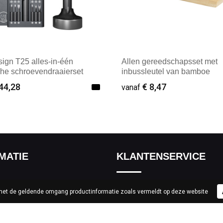
ign T25 alles-in-één
Allen gereedschapsset met
che schroevendraaierset
inbussleutel van bamboe
44,28
€ 8,47
vanaf
male afname: 25
Minimale afname: 1
MATIE
KLANTENSERVICE
Contact
 met de geldende omgang productinformatie zoals vermeldt op deze website
ef
Custom made