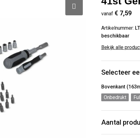
41st Ge
€ 7,59
vanaf
Artikelnummer:
L
beschikbaar
Bekijk alle produ
Selecteer ee
Bovenkant (163
Onbedrukt
Ful
Aantal prod