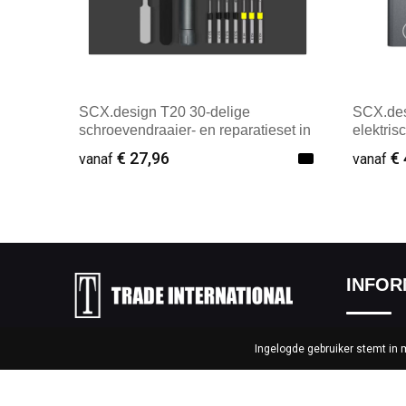
SCX.design T20 30-delige
SCX.des
schroevendraaier- en reparatieset in
elektris
aluminium koffer
€ 27,96
€ 
vanaf
vanaf
Minimale afname: 25
Mini
INFOR
Over ons
Ingelogde gebruiker stemt in
Elzenstraat 54, 2381 Weelde –
België
Nieuwsbri