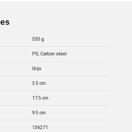
ies
530 g
PS, Carbon steel
Grijs
3.5 cm
17.5 cm
9.5 cm
136271