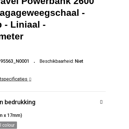
Travel Powerbank 2600
agageweegschaal -
- Liniaal -
meter
T95563_N0001
Beschikbaarheid:
Niet
ctspecificaties
n bedrukking
m x 17mm)
l colour