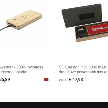
owerbank 8000+ Wireless
SCX.design P36 5000 mAh
 externe oplader
draadloze powerbank met op
logo
25,89
€ 47,93
vanaf
ale afname: 1
Minimale afname: 1