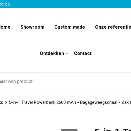
nal.be
Home
Showroom
Custom made
Onze referenti
Ontdekken
Contact
ks
5-in-1 Travel Powerbank 2600 mAh - Bagageweegschaal - Zakla