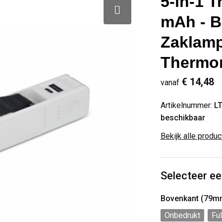
5-in-1 
mAh - B
Zaklamp 
Thermo
€ 14,48
vanaf
Artikelnummer:
L
beschikbaar
Bekijk alle produ
Selecteer ee
Bovenkant (79m
Onbedrukt
Ful