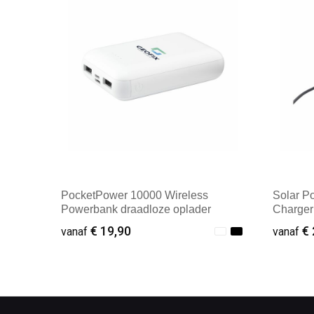
PocketPower 10000 Wireless
Solar P
Powerbank draadloze oplader
Charger
€ 19,90
€ 
vanaf
vanaf
Minimale afname: 1
Minim