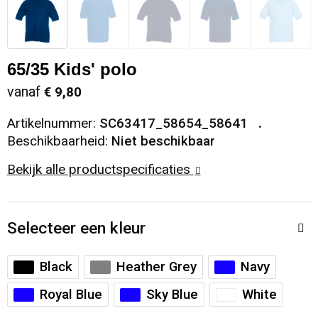
Snoepgoed
Sweaters
Matrozentassen
Selfie sticks
Regenkleding
Spellen voor binnen en buiten
T-Shirts
Opbergtassen
Kabels en toebehoren
Schoenen
65/35 Kids' polo
vanaf
€ 9,80
Sport
Vesten
Opvouwbare tassen
Computer- en Laptopaccessoires
Schorten en Sloven
Artikelnummer:
SC63417_58654_58641
Veiligheid, Auto en Fiets
Papieren tassen
Hoofdtelefoons
Sweaters
Beschikbaarheid:
Niet beschikbaar
Bekijk alle productspecificaties
Vrije tijd en Strand
Reistassen
Telefoonstandaards en accessoires
T-Shirts
Rugzakken
Veiligheidssignalering en Verlichting
Selecteer een kleur
Schoenentassen
Veiligheidsvesten en Veiligheidshesjes
Black
Heather Grey
Navy
Schoudertassen
Vesten
Royal Blue
Sky Blue
White