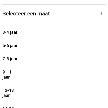
Sporttassen
Restauranttextiel
Selecteer een maat
Strandtassen
Oog- en gelaatsbescherming
Tablettassen
Gehoorbescherming
3-4 jaar
Toilettassen
Ademhalingsbescherming
5-6 jaar
Waterbestendige tassen
Hygiëne en Persoonlijke verzorging
7-8 jaar
Fietstassen
9-11
jaar
Reistassensets
12-13
Goodiebags
jaar