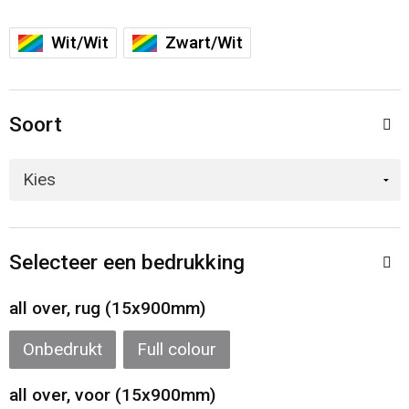
Sporttassen
Restauranttextiel
Wit/Wit
Zwart/Wit
Strandtassen
Oog- en gelaatsbescherming
Tablettassen
Gehoorbescherming
Soort
Toilettassen
Ademhalingsbescherming
Waterbestendige tassen
Hygiëne en Persoonlijke verzorging
Fietstassen
Selecteer een bedrukking
Reistassensets
all over, rug (15x900mm)
Goodiebags
Onbedrukt
Full colour
all over, voor (15x900mm)