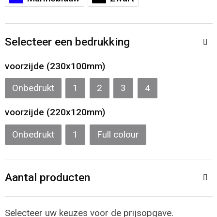
Sporttassen
Restauranttextiel
Strandtassen
Oog- en gelaatsbescherming
Selecteer een bedrukking
Tablettassen
Gehoorbescherming
voorzijde (230x100mm)
Toilettassen
Ademhalingsbescherming
Onbedrukt
1
2
3
4
Waterbestendige tassen
Hygiëne en Persoonlijke verzorging
voorzijde (220x120mm)
Fietstassen
Onbedrukt
1
Full colour
Reistassensets
Aantal producten
Goodiebags
Selecteer uw keuzes voor de prijsopgave.