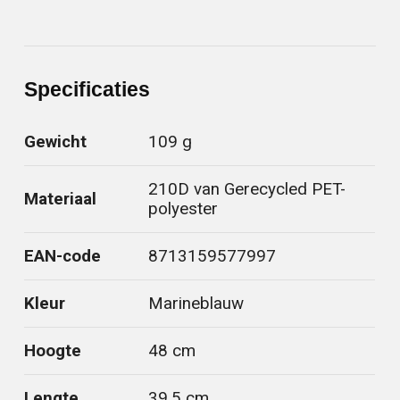
Specificaties
Gewicht
109 g
210D van Gerecycled PET-
Materiaal
polyester
EAN-code
8713159577997
Kleur
Marineblauw
Hoogte
48 cm
Lengte
39.5 cm