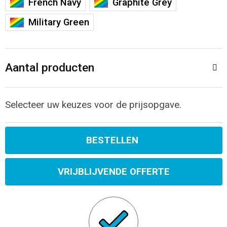
French Navy
Graphite Grey
Sporttassen
Restauranttextiel
Military Green
Strandtassen
Oog- en gelaatsbescherming
Tablettassen
Gehoorbescherming
Aantal producten
Toilettassen
Ademhalingsbescherming
Selecteer uw keuzes voor de prijsopgave.
Waterbestendige tassen
Hygiëne en Persoonlijke verzorging
Fietstassen
BESTELLEN
Reistassensets
VRIJBLIJVENDE OFFERTE
Goodiebags