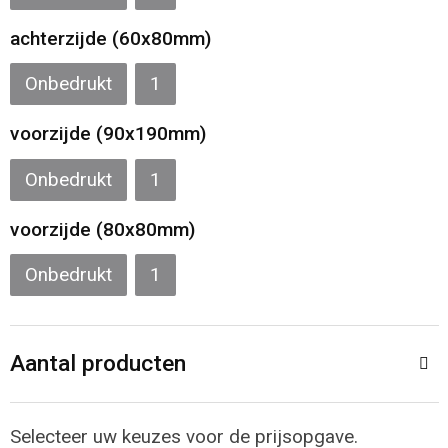
Sporttassen
Restauranttextiel
achterzijde (60x80mm)
Strandtassen
Oog- en gelaatsbescherming
Onbedrukt
1
Tablettassen
Gehoorbescherming
voorzijde (90x190mm)
Toilettassen
Ademhalingsbescherming
Onbedrukt
1
Waterbestendige tassen
Hygiëne en Persoonlijke verzorging
voorzijde (80x80mm)
Fietstassen
Onbedrukt
1
Reistassensets
Aantal producten
Goodiebags
Selecteer uw keuzes voor de prijsopgave.