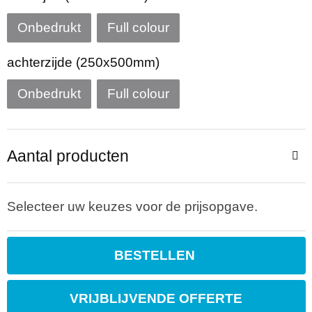
Sporttassen
Restauranttextiel
Onbedrukt
Full colour
Strandtassen
Oog- en gelaatsbescherming
achterzijde (250x500mm)
Tablettassen
Gehoorbescherming
Onbedrukt
Full colour
Toilettassen
Ademhalingsbescherming
Aantal producten
Waterbestendige tassen
Hygiëne en Persoonlijke verzorging
Fietstassen
Selecteer uw keuzes voor de prijsopgave.
Reistassensets
BESTELLEN
Goodiebags
VRIJBLIJVENDE OFFERTE