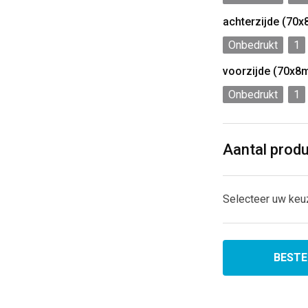
achterzijde (70
Onbedrukt
1
voorzijde (70x8
Onbedrukt
1
Aantal prod
Selecteer uw keu
BESTE