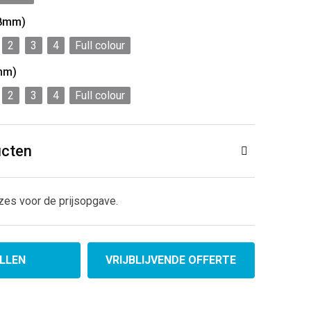
x8mm)
2
3
4
Full colour
mm)
2
3
4
Full colour
ucten
zes voor de prijsopgave.
LLEN
VRIJBLIJVENDE OFFERTE