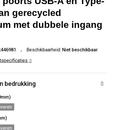
4 poorts USB-A en Type-
an gerecycled
um met dubbele ingang
2446981
Beschikbaarheid:
Niet beschikbaar
ctspecificaties
n bedrukking
x9mm)
averen
mm)
averen