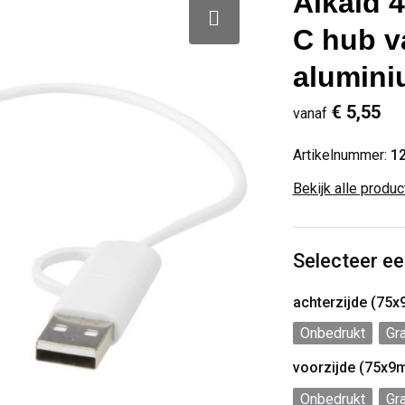
Alkaid 
C hub v
alumini
€ 5,55
vanaf
Artikelnummer:
1
Bekijk alle produ
Selecteer ee
achterzijde (75
Onbedrukt
Gr
voorzijde (75x9
Onbedrukt
Gr