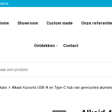
nal.be
Home
Showroom
Custom made
Onze referenti
Ontdekken
Contact
Hubs
Alkaid 4 poorts USB-A en Type-C hub van gerecycled alumin