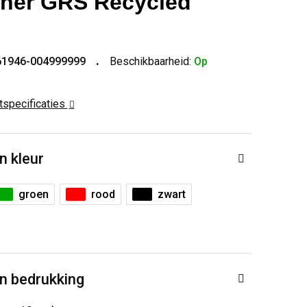
ner GRS Recycled
61946-004999999
Beschikbaarheid:
Op
ctspecificaties
n kleur
groen
rood
zwart
n bedrukking