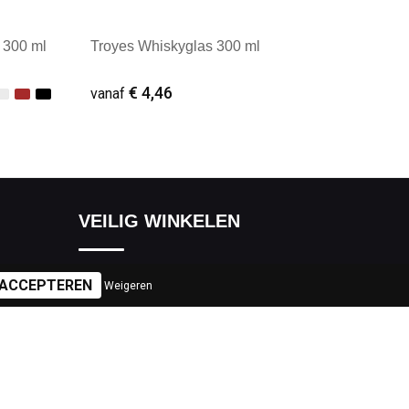
 300 ml
Troyes Whiskyglas 300 ml
€ 4,46
vanaf
Minimale afname: 1
VEILIG WINKELEN
Algemene voorwaarden
Weigeren
Cookieverklaring
Privacyverklaring
Disclaimer