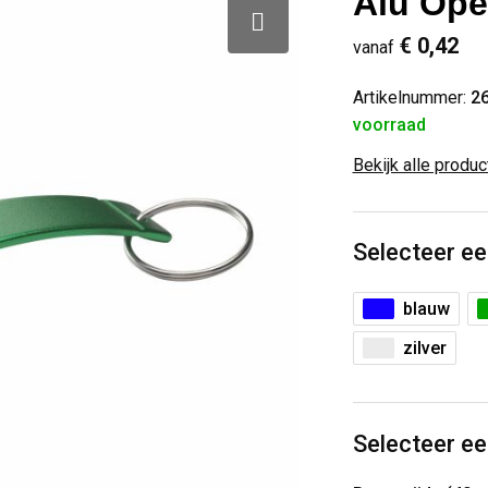
Alu Ope
€ 0,42
vanaf
Artikelnummer:
2
voorraad
Bekijk alle produ
Selecteer ee
blauw
zilver
Selecteer ee