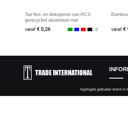
Tao fles- en blikopener van RCS
Bambox
gerecycled aluminium met
sleutelhanger
€ 0,26
€ 
vanaf
vanaf
Minimale afname: 1
Minim
INFOR
Over ons
Ingelogde gebruiker stemt in
Elzenstraat 54, 2381 Weelde –
België
Nieuwsbri
+32 (0) 14 65 92 66
Bedrukkin
gifts@tradeinternational.be