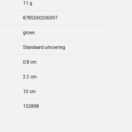
11 g
8785260206097
groen
Standaard uitvoering
0.8 cm
2.2 cm
10 cm
132898