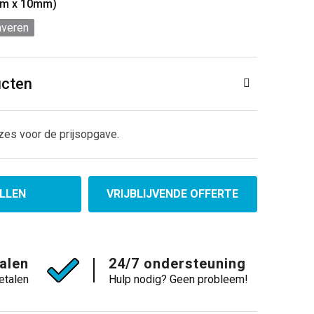
mm x 10mm)
averen
ucten
zes voor de prijsopgave.
LLEN
VRIJBLIJVENDE OFFERTE
talen
24/7 ondersteuning
etalen
Hulp nodig? Geen probleem!