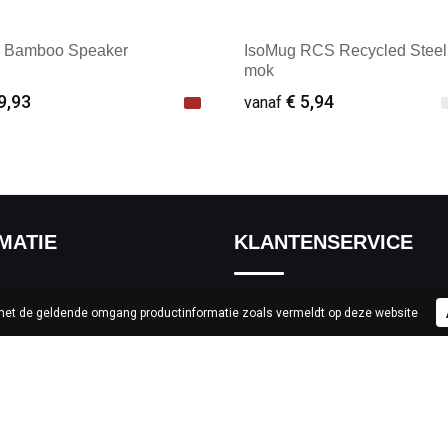
 Bamboo Speaker
IsoMug RCS Recycled Steel
mok
9,93
€ 5,94
vanaf
ale afname: 1
Minimale afname: 1
MATIE
KLANTENSERVICE
Contact
 met de geldende omgang productinformatie zoals vermeldt op deze website
ef
Custom made
g
Bestelling & Bezorging