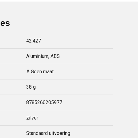
ies
42.427
Aluminium, ABS
# Geen maat
38 g
8785260205977
zilver
Standaard uitvoering