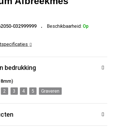
ium Afbreekmes
62050-032999999
Beschikbaarheid:
Op
ctspecificaties
n bedrukking
x 8mm)
2
3
4
5
Graveren
ucten