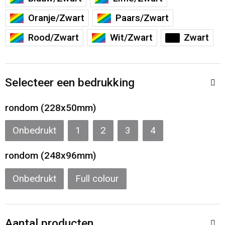
Sporttassen
Restauranttextiel
Oranje/Zwart
Paars/Zwart
Strandtassen
Oog- en gelaatsbescherming
Rood/Zwart
Wit/Zwart
Zwart
Tablettassen
Gehoorbescherming
Selecteer een bedrukking
Toilettassen
Ademhalingsbescherming
rondom (228x50mm)
Waterbestendige tassen
Hygiëne en Persoonlijke verzorging
Onbedrukt
1
2
3
4
Fietstassen
rondom (248x96mm)
Reistassensets
Onbedrukt
Full colour
Goodiebags
Aantal producten