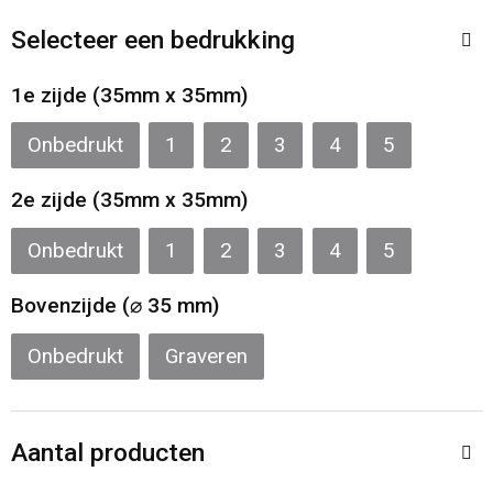
Sporttassen
Restauranttextiel
Selecteer een bedrukking
Strandtassen
Oog- en gelaatsbescherming
1e zijde (35mm x 35mm)
Tablettassen
Gehoorbescherming
Onbedrukt
1
2
3
4
5
Toilettassen
Ademhalingsbescherming
2e zijde (35mm x 35mm)
Waterbestendige tassen
Hygiëne en Persoonlijke verzorging
Onbedrukt
1
2
3
4
5
Fietstassen
Bovenzijde (⌀ 35 mm)
Onbedrukt
Graveren
Reistassensets
Goodiebags
Aantal producten