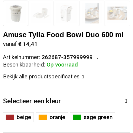
Snoepgoed
Sweaters
Matrozentassen
Selfie sticks
Regenkleding
Spellen voor binnen en buiten
T-Shirts
Opbergtassen
Kabels en toebehoren
Schoenen
Amuse Tylla Food Bowl Duo 600 ml
Sport
Vesten
Opvouwbare tassen
Computer- en Laptopaccessoires
Schorten en Sloven
vanaf
€ 14,41
Veiligheid, Auto en Fiets
Papieren tassen
Hoofdtelefoons
Sweaters
Artikelnummer:
262687-357999999
Beschikbaarheid:
Op voorraad
Vrije tijd en Strand
Reistassen
Telefoonstandaards en accessoires
T-Shirts
Bekijk alle productspecificaties
Rugzakken
Veiligheidssignalering en Verlichting
Selecteer een kleur
Schoenentassen
Veiligheidsvesten en Veiligheidshesjes
beige
oranje
sage green
Schoudertassen
Vesten