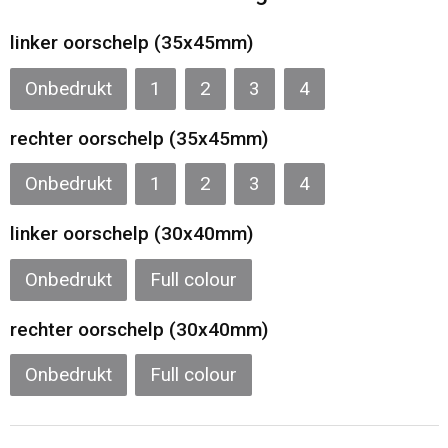
Sporttassen
Restauranttextiel
linker oorschelp (35x45mm)
Strandtassen
Oog- en gelaatsbescherming
Onbedrukt
1
2
3
4
Tablettassen
Gehoorbescherming
rechter oorschelp (35x45mm)
Toilettassen
Ademhalingsbescherming
Onbedrukt
1
2
3
4
Waterbestendige tassen
Hygiëne en Persoonlijke verzorging
linker oorschelp (30x40mm)
Fietstassen
Onbedrukt
Full colour
Reistassensets
rechter oorschelp (30x40mm)
Onbedrukt
Full colour
Goodiebags