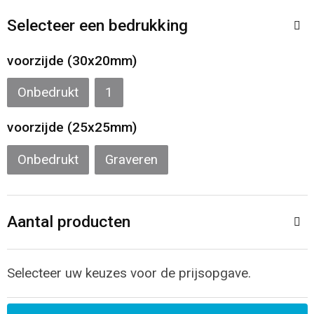
Sporttassen
Restauranttextiel
Selecteer een bedrukking
Strandtassen
Oog- en gelaatsbescherming
voorzijde (30x20mm)
Tablettassen
Gehoorbescherming
Onbedrukt
1
Toilettassen
Ademhalingsbescherming
voorzijde (25x25mm)
Waterbestendige tassen
Hygiëne en Persoonlijke verzorging
Onbedrukt
Graveren
Fietstassen
Aantal producten
Reistassensets
Goodiebags
Selecteer uw keuzes voor de prijsopgave.