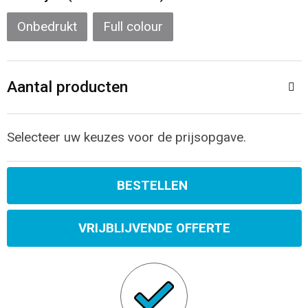
Sporttassen
Restauranttextiel
Onbedrukt
Full colour
Strandtassen
Oog- en gelaatsbescherming
Tablettassen
Gehoorbescherming
Aantal producten
Toilettassen
Ademhalingsbescherming
Selecteer uw keuzes voor de prijsopgave.
Waterbestendige tassen
Hygiëne en Persoonlijke verzorging
BESTELLEN
Fietstassen
Reistassensets
VRIJBLIJVENDE OFFERTE
Goodiebags