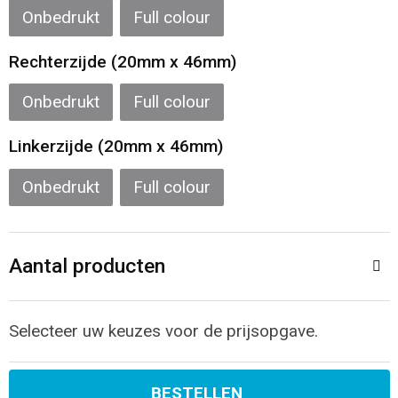
Sporttassen
Restauranttextiel
Onbedrukt
Full colour
Strandtassen
Oog- en gelaatsbescherming
Rechterzijde (20mm x 46mm)
Onbedrukt
Full colour
Tablettassen
Gehoorbescherming
Linkerzijde (20mm x 46mm)
Toilettassen
Ademhalingsbescherming
Onbedrukt
Full colour
Waterbestendige tassen
Hygiëne en Persoonlijke verzorging
Fietstassen
Aantal producten
Reistassensets
Selecteer uw keuzes voor de prijsopgave.
Goodiebags
BESTELLEN