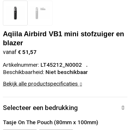
Snoepgoed
Sweaters
Matrozentassen
Selfie sticks
Regenkleding
Spellen voor binnen en buiten
T-Shirts
Opbergtassen
Kabels en toebehoren
Schoenen
Aqiila Airbird VB1 mini stofzuiger en
Sport
Vesten
Opvouwbare tassen
Computer- en Laptopaccessoires
Schorten en Sloven
blazer
vanaf
€ 51,57
Veiligheid, Auto en Fiets
Papieren tassen
Hoofdtelefoons
Sweaters
Artikelnummer:
LT45212_N0002
Vrije tijd en Strand
Reistassen
Telefoonstandaards en accessoires
T-Shirts
Beschikbaarheid:
Niet beschikbaar
Bekijk alle productspecificaties
Rugzakken
Veiligheidssignalering en Verlichting
Schoenentassen
Veiligheidsvesten en Veiligheidshesjes
Selecteer een bedrukking
Schoudertassen
Vesten
Tasje On The Pouch (80mm x 100mm)