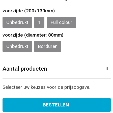
Sporttassen
Restauranttextiel
voorzijde (200x130mm)
Strandtassen
Oog- en gelaatsbescherming
Onbedrukt
1
Full colour
Tablettassen
Gehoorbescherming
voorzijde (diameter: 80mm)
Toilettassen
Ademhalingsbescherming
Onbedrukt
Borduren
Waterbestendige tassen
Hygiëne en Persoonlijke verzorging
Aantal producten
Fietstassen
Reistassensets
Selecteer uw keuzes voor de prijsopgave.
Goodiebags
BESTELLEN