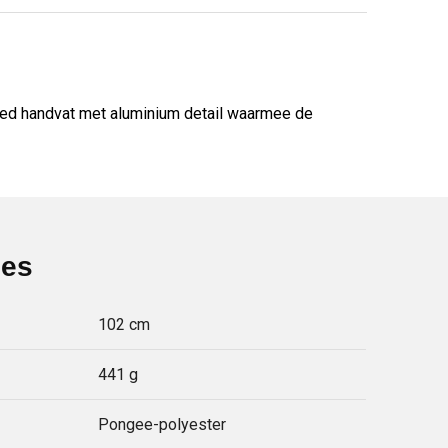
eed handvat met aluminium detail waarmee de
ies
102 cm
441 g
Pongee-polyester