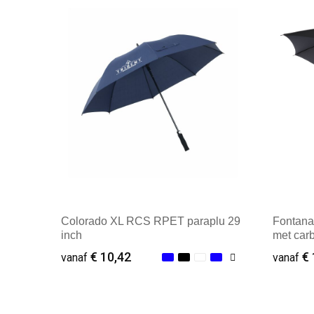
Colorado XL RCS RPET paraplu 29
Fontana
inch
met car
handvat
€ 10,42
€ 
vanaf
vanaf