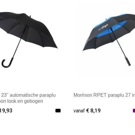
 23" automatische paraplu
Morrison RPET paraplu 27 i
bon look en gebogen
19,93
€ 8,19
vanaf