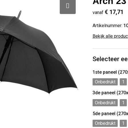
Arch 23
€ 17,71
vanaf
Artikelnummer:
1
Bekijk alle produ
Selecteer ee
1ste paneel (2
Onbedrukt
1
3de paneel (27
Onbedrukt
1
5de paneel (27
Onbedrukt
1