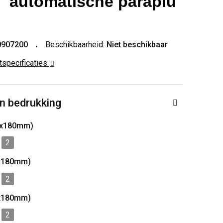
'' automatische paraplu
0907200
Beschikbaarheid:
Niet beschikbaar
ctspecificaties
n bedrukking
70x180mm)
2
0x180mm)
2
0x180mm)
2