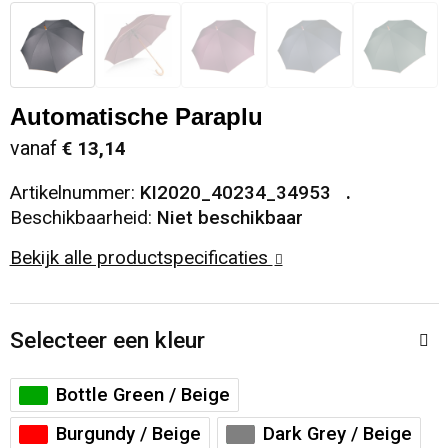
Snoepgoed
Sweaters
Matrozentassen
Selfie sticks
Regenkleding
Spellen voor binnen en buiten
T-Shirts
Opbergtassen
Kabels en toebehoren
Schoenen
Automatische Paraplu
Sport
Vesten
Opvouwbare tassen
Computer- en Laptopaccessoires
Schorten en Sloven
vanaf
€ 13,14
Veiligheid, Auto en Fiets
Papieren tassen
Hoofdtelefoons
Sweaters
Artikelnummer:
KI2020_40234_34953
Beschikbaarheid:
Niet beschikbaar
Vrije tijd en Strand
Reistassen
Telefoonstandaards en accessoires
T-Shirts
Bekijk alle productspecificaties
Rugzakken
Veiligheidssignalering en Verlichting
Selecteer een kleur
Schoenentassen
Veiligheidsvesten en Veiligheidshesjes
Bottle Green / Beige
Schoudertassen
Vesten
Burgundy / Beige
Dark Grey / Beige