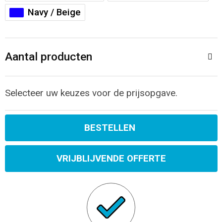
Sporttassen
Restauranttextiel
Navy / Beige
Strandtassen
Oog- en gelaatsbescherming
Aantal producten
Tablettassen
Gehoorbescherming
Toilettassen
Ademhalingsbescherming
Selecteer uw keuzes voor de prijsopgave.
Waterbestendige tassen
Hygiëne en Persoonlijke verzorging
BESTELLEN
Fietstassen
VRIJBLIJVENDE OFFERTE
Reistassensets
Goodiebags