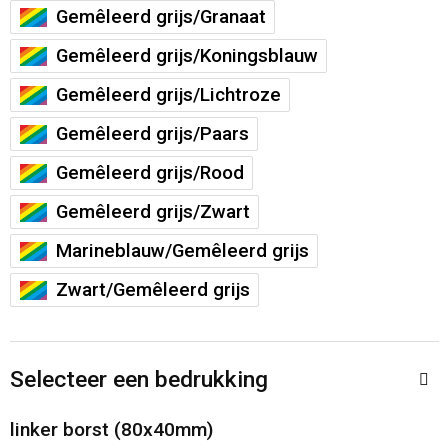
Sporttassen
Restauranttextiel
Gemêleerd grijs/Granaat
Gemêleerd grijs/Koningsblauw
Strandtassen
Oog- en gelaatsbescherming
Gemêleerd grijs/Lichtroze
Tablettassen
Gehoorbescherming
Gemêleerd grijs/Paars
Toilettassen
Ademhalingsbescherming
Gemêleerd grijs/Rood
Gemêleerd grijs/Zwart
Waterbestendige tassen
Hygiëne en Persoonlijke verzorging
Marineblauw/Gemêleerd grijs
Fietstassen
Zwart/Gemêleerd grijs
Reistassensets
Selecteer een bedrukking
Goodiebags
linker borst (80x40mm)