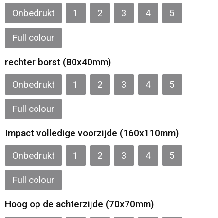
Onbedrukt
1
2
3
4
5
Full colour
rechter borst (80x40mm)
Onbedrukt
1
2
3
4
5
Full colour
Impact volledige voorzijde (160x110mm)
Onbedrukt
1
2
3
4
5
Full colour
Hoog op de achterzijde (70x70mm)