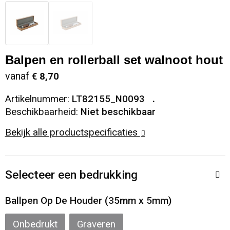
Snoepgoed
Sweaters
Matrozentassen
Selfie sticks
Regenkleding
Spellen voor binnen en buiten
T-Shirts
Opbergtassen
Kabels en toebehoren
Schoenen
Balpen en rollerball set walnoot hout
Sport
Vesten
Opvouwbare tassen
Computer- en Laptopaccessoires
Schorten en Sloven
vanaf
€ 8,70
Veiligheid, Auto en Fiets
Papieren tassen
Hoofdtelefoons
Sweaters
Artikelnummer:
LT82155_N0093
Beschikbaarheid:
Niet beschikbaar
Vrije tijd en Strand
Reistassen
Telefoonstandaards en accessoires
T-Shirts
Bekijk alle productspecificaties
Rugzakken
Veiligheidssignalering en Verlichting
Selecteer een bedrukking
Schoenentassen
Veiligheidsvesten en Veiligheidshesjes
Ballpen Op De Houder (35mm x 5mm)
Schoudertassen
Vesten
Onbedrukt
Graveren