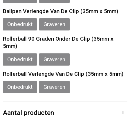
Sporttassen
Restauranttextiel
Ballpen Verlengde Van De Clip (35mm x 5mm)
Strandtassen
Oog- en gelaatsbescherming
Onbedrukt
Graveren
Tablettassen
Gehoorbescherming
Rollerball 90 Graden Onder De Clip (35mm x
5mm)
Toilettassen
Ademhalingsbescherming
Onbedrukt
Graveren
Waterbestendige tassen
Hygiëne en Persoonlijke verzorging
Rollerball Verlengde Van De Clip (35mm x 5mm)
Fietstassen
Onbedrukt
Graveren
Reistassensets
Goodiebags
Aantal producten