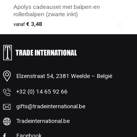
Apolys cadeauset met balpen en
rollerbalpen (zwarte inkt)
€ 3,48
vanaf
Minimale afname: 1
Elzenstraat 54, 2381 Weelde – België
+32 (0) 14 65 92 66
gifts@tradeinternational.be
Tradeinternational.be
Facebook