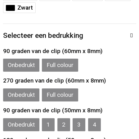
Sporttassen
Restauranttextiel
Zwart
Strandtassen
Oog- en gelaatsbescherming
Selecteer een bedrukking
Tablettassen
Gehoorbescherming
90 graden van de clip (60mm x 8mm)
Toilettassen
Ademhalingsbescherming
Onbedrukt
Full colour
Waterbestendige tassen
Hygiëne en Persoonlijke verzorging
270 graden van de clip (60mm x 8mm)
Fietstassen
Onbedrukt
Full colour
Reistassensets
90 graden van de clip (50mm x 8mm)
Goodiebags
Onbedrukt
1
2
3
4