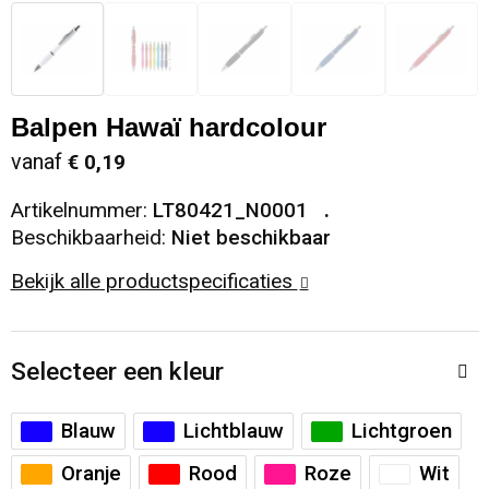
Snoepgoed
Sweaters
Matrozentassen
Selfie sticks
Regenkleding
Spellen voor binnen en buiten
T-Shirts
Opbergtassen
Kabels en toebehoren
Schoenen
Balpen Hawaï hardcolour
Sport
Vesten
Opvouwbare tassen
Computer- en Laptopaccessoires
Schorten en Sloven
vanaf
€ 0,19
Veiligheid, Auto en Fiets
Papieren tassen
Hoofdtelefoons
Sweaters
Artikelnummer:
LT80421_N0001
Beschikbaarheid:
Niet beschikbaar
Vrije tijd en Strand
Reistassen
Telefoonstandaards en accessoires
T-Shirts
Bekijk alle productspecificaties
Rugzakken
Veiligheidssignalering en Verlichting
Selecteer een kleur
Schoenentassen
Veiligheidsvesten en Veiligheidshesjes
Blauw
Lichtblauw
Lichtgroen
Schoudertassen
Vesten
Oranje
Rood
Roze
Wit