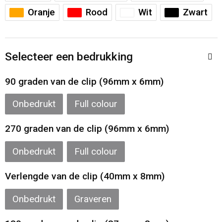
Sporttassen
Restauranttextiel
Oranje
Rood
Wit
Zwart
Strandtassen
Oog- en gelaatsbescherming
Selecteer een bedrukking
Tablettassen
Gehoorbescherming
90 graden van de clip (96mm x 6mm)
Toilettassen
Ademhalingsbescherming
Onbedrukt
Full colour
Waterbestendige tassen
Hygiëne en Persoonlijke verzorging
270 graden van de clip (96mm x 6mm)
Fietstassen
Onbedrukt
Full colour
Reistassensets
Verlengde van de clip (40mm x 8mm)
Goodiebags
Onbedrukt
Graveren