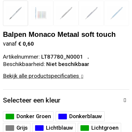
Snoepgoed
Sweaters
Matrozentassen
Selfie sticks
Regenkleding
Spellen voor binnen en buiten
T-Shirts
Opbergtassen
Kabels en toebehoren
Schoenen
Balpen Monaco Metaal soft touch
Sport
Vesten
Opvouwbare tassen
Computer- en Laptopaccessoires
Schorten en Sloven
vanaf
€ 0,60
Veiligheid, Auto en Fiets
Papieren tassen
Hoofdtelefoons
Sweaters
Artikelnummer:
LT87780_N0001
Beschikbaarheid:
Niet beschikbaar
Vrije tijd en Strand
Reistassen
Telefoonstandaards en accessoires
T-Shirts
Bekijk alle productspecificaties
Rugzakken
Veiligheidssignalering en Verlichting
Selecteer een kleur
Schoenentassen
Veiligheidsvesten en Veiligheidshesjes
Donker Groen
Donkerblauw
Schoudertassen
Vesten
Grijs
Lichtblauw
Lichtgroen