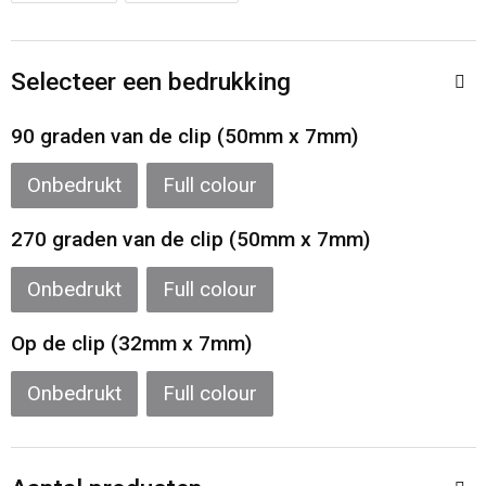
Sporttassen
Restauranttextiel
Strandtassen
Oog- en gelaatsbescherming
Selecteer een bedrukking
Tablettassen
Gehoorbescherming
90 graden van de clip (50mm x 7mm)
Toilettassen
Ademhalingsbescherming
Onbedrukt
Full colour
270 graden van de clip (50mm x 7mm)
Waterbestendige tassen
Hygiëne en Persoonlijke verzorging
Onbedrukt
Full colour
Fietstassen
Op de clip (32mm x 7mm)
Reistassensets
Onbedrukt
Full colour
Goodiebags