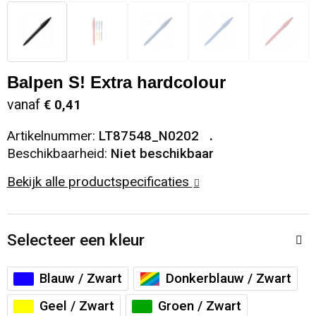
Snoepgoed
Sweaters
Matrozentassen
Selfie sticks
Regenkleding
Spellen voor binnen en buiten
T-Shirts
Opbergtassen
Kabels en toebehoren
Schoenen
Balpen S! Extra hardcolour
Sport
Vesten
Opvouwbare tassen
Computer- en Laptopaccessoires
Schorten en Sloven
vanaf
€ 0,41
Veiligheid, Auto en Fiets
Papieren tassen
Hoofdtelefoons
Sweaters
Artikelnummer:
LT87548_N0202
Beschikbaarheid:
Niet beschikbaar
Vrije tijd en Strand
Reistassen
Telefoonstandaards en accessoires
T-Shirts
Bekijk alle productspecificaties
Rugzakken
Veiligheidssignalering en Verlichting
Selecteer een kleur
Schoenentassen
Veiligheidsvesten en Veiligheidshesjes
Blauw / Zwart
Donkerblauw / Zwart
Schoudertassen
Vesten
Geel / Zwart
Groen / Zwart