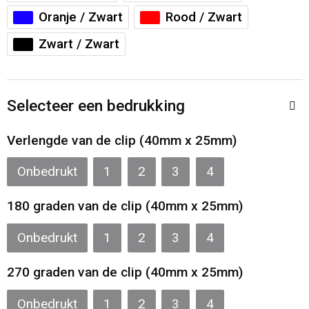
Sporttassen
Restauranttextiel
Oranje / Zwart
Rood / Zwart
Strandtassen
Oog- en gelaatsbescherming
Zwart / Zwart
Tablettassen
Gehoorbescherming
Selecteer een bedrukking
Toilettassen
Ademhalingsbescherming
Verlengde van de clip (40mm x 25mm)
Waterbestendige tassen
Hygiëne en Persoonlijke verzorging
Onbedrukt
1
2
3
4
Fietstassen
180 graden van de clip (40mm x 25mm)
Reistassensets
Onbedrukt
1
2
3
4
Goodiebags
270 graden van de clip (40mm x 25mm)
Onbedrukt
1
2
3
4