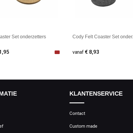
aster Set onderzetters
Cody Felt Coaster Set onder
1,95
€ 8,93
vanaf
ale afname: 1
Minimale afname: 1
MATIE
KLANTENSERVICE
Contact
ef
Custom made