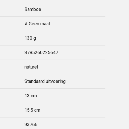
Bamboe
# Geen maat
130 g
8785260225647
naturel
Standaard uitvoering
13 cm
15.5 cm
93766