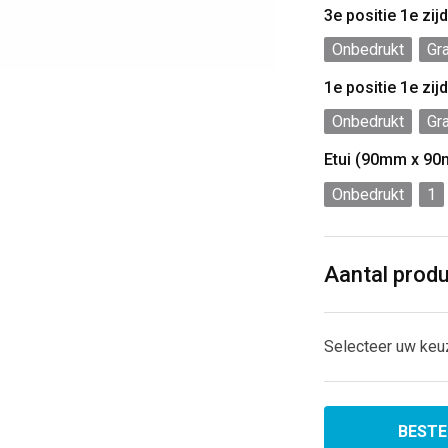
3e positie 1e zi
Onbedrukt
Gr
1e positie 1e zi
Onbedrukt
Gr
Etui (90mm x 9
Onbedrukt
1
Aantal prod
Selecteer uw keu
BESTE