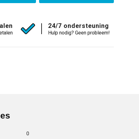
talen
24/7 ondersteuning
etalen
Hulp nodig? Geen probleem!
ies
0