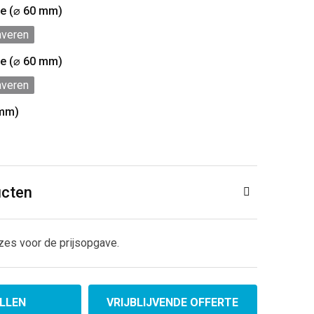
jde (⌀ 60 mm)
averen
jde (⌀ 60 mm)
averen
0mm)
ucten
zes voor de prijsopgave.
LLEN
VRIJBLIJVENDE OFFERTE