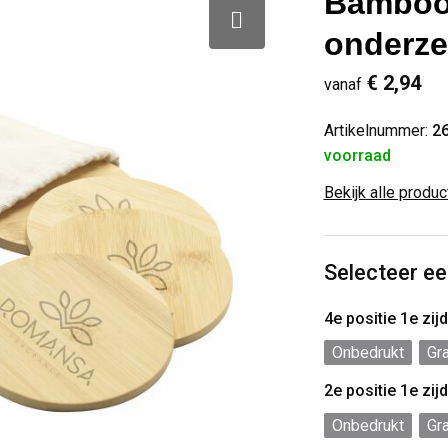
Bamboo 
onderze
€ 2,94
vanaf
Artikelnummer:
2
voorraad
Bekijk alle produ
Selecteer ee
4e positie 1e zi
Onbedrukt
Gr
2e positie 1e zi
Onbedrukt
Gr