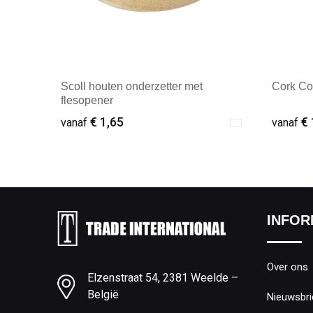
Scoll houten onderzetter met
Cork Co
flesopener
€ 1,65
€ 
vanaf
vanaf
Minimale afname: 1
Minim
INFOR
Over ons
Elzenstraat 54, 2381 Weelde –
België
Nieuwsbri