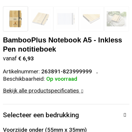
Snoepgoed
Sweaters
Matrozentassen
Selfie sticks
Regenkleding
Spellen voor binnen en buiten
T-Shirts
Opbergtassen
Kabels en toebehoren
Schoenen
BambooPlus Notebook A5 - Inkless
Sport
Vesten
Opvouwbare tassen
Computer- en Laptopaccessoires
Schorten en Sloven
Pen notitieboek
Veiligheid, Auto en Fiets
Papieren tassen
Hoofdtelefoons
Sweaters
vanaf
€ 6,93
Artikelnummer:
263891-823999999
Vrije tijd en Strand
Reistassen
Telefoonstandaards en accessoires
T-Shirts
Beschikbaarheid:
Op voorraad
Rugzakken
Veiligheidssignalering en Verlichting
Bekijk alle productspecificaties
Schoenentassen
Veiligheidsvesten en Veiligheidshesjes
Selecteer een bedrukking
Schoudertassen
Vesten
Voorzijde onder (55mm x 35mm)