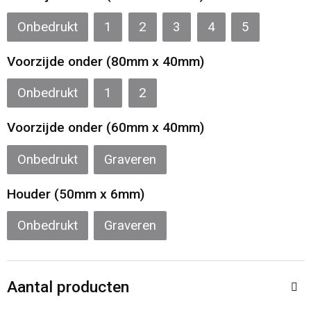
Sporttassen
Restauranttextiel
Onbedrukt
1
2
3
4
5
Strandtassen
Oog- en gelaatsbescherming
Voorzijde onder (80mm x 40mm)
Tablettassen
Gehoorbescherming
Onbedrukt
1
2
Toilettassen
Ademhalingsbescherming
Voorzijde onder (60mm x 40mm)
Waterbestendige tassen
Hygiëne en Persoonlijke verzorging
Onbedrukt
Graveren
Fietstassen
Houder (50mm x 6mm)
Onbedrukt
Graveren
Reistassensets
Goodiebags
Aantal producten