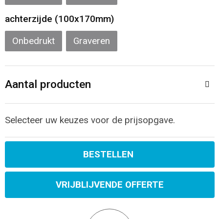
Sporttassen
Restauranttextiel
achterzijde (100x170mm)
Strandtassen
Oog- en gelaatsbescherming
Onbedrukt
Graveren
Tablettassen
Gehoorbescherming
Toilettassen
Ademhalingsbescherming
Aantal producten
Waterbestendige tassen
Hygiëne en Persoonlijke verzorging
Selecteer uw keuzes voor de prijsopgave.
Fietstassen
BESTELLEN
Reistassensets
VRIJBLIJVENDE OFFERTE
Goodiebags