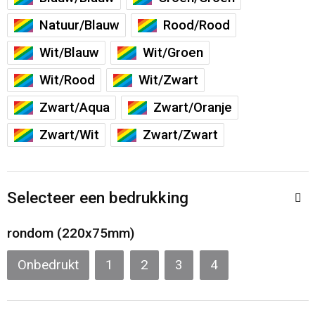
Sporttassen
Restauranttextiel
Natuur/Blauw
Rood/Rood
Strandtassen
Oog- en gelaatsbescherming
Wit/Blauw
Wit/Groen
Wit/Rood
Wit/Zwart
Tablettassen
Gehoorbescherming
Zwart/Aqua
Zwart/Oranje
Toilettassen
Ademhalingsbescherming
Zwart/Wit
Zwart/Zwart
Waterbestendige tassen
Hygiëne en Persoonlijke verzorging
Fietstassen
Selecteer een bedrukking
Reistassensets
rondom (220x75mm)
Onbedrukt
1
2
3
4
Goodiebags