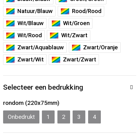
Sporttassen
Restauranttextiel
Natuur/Blauw
Rood/Rood
Strandtassen
Oog- en gelaatsbescherming
Wit/Blauw
Wit/Groen
Wit/Rood
Wit/Zwart
Tablettassen
Gehoorbescherming
Zwart/Aquablauw
Zwart/Oranje
Toilettassen
Ademhalingsbescherming
Zwart/Wit
Zwart/Zwart
Waterbestendige tassen
Hygiëne en Persoonlijke verzorging
Fietstassen
Selecteer een bedrukking
Reistassensets
rondom (220x75mm)
Onbedrukt
1
2
3
4
Goodiebags