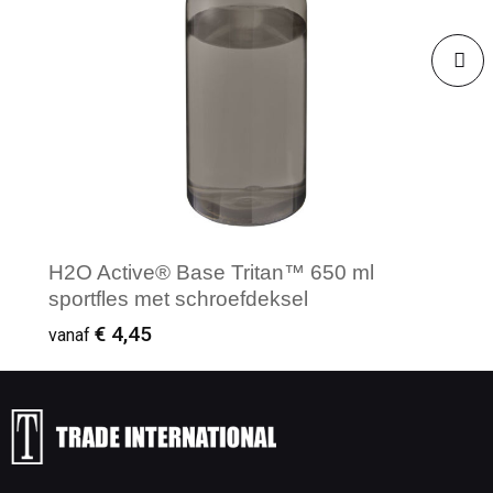
H2O Active® Base Tritan™ 650 ml
sportfles met schroefdeksel
€ 4,45
vanaf
Minimale afname: 50