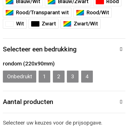
Blauw/Wit
Blauw/Zwart
Rood
Sporttassen
Restauranttextiel
Rood/Transparant wit
Rood/Wit
Strandtassen
Oog- en gelaatsbescherming
Wit
Zwart
Zwart/Wit
Tablettassen
Gehoorbescherming
Toilettassen
Ademhalingsbescherming
Selecteer een bedrukking
rondom (220x90mm)
Waterbestendige tassen
Hygiëne en Persoonlijke verzorging
Onbedrukt
1
2
3
4
Fietstassen
Reistassensets
Aantal producten
Goodiebags
Selecteer uw keuzes voor de prijsopgave.