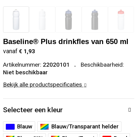
Snoepgoed
Sweaters
Matrozentassen
Selfie sticks
Regenkleding
Spellen voor binnen en buiten
T-Shirts
Opbergtassen
Kabels en toebehoren
Schoenen
Baseline® Plus drinkfles van 650 ml
Sport
Vesten
Opvouwbare tassen
Computer- en Laptopaccessoires
Schorten en Sloven
vanaf
€ 1,93
Veiligheid, Auto en Fiets
Papieren tassen
Hoofdtelefoons
Sweaters
Artikelnummer:
22020101
Beschikbaarheid:
Niet beschikbaar
Vrije tijd en Strand
Reistassen
Telefoonstandaards en accessoires
T-Shirts
Bekijk alle productspecificaties
Rugzakken
Veiligheidssignalering en Verlichting
Schoenentassen
Veiligheidsvesten en Veiligheidshesjes
Selecteer een kleur
Schoudertassen
Vesten
Blauw
Blauw/Transparant helder