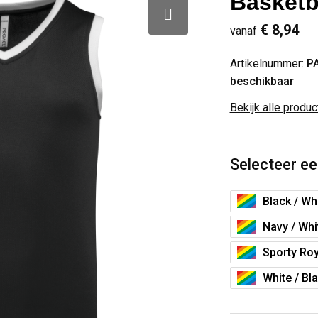
Basketb
€ 8,94
vanaf
Artikelnummer:
P
beschikbaar
Bekijk alle produ
Selecteer ee
Black / Wh
Navy / Whi
Sporty Roy
White / Bl