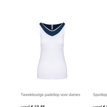
Tweekleurige padeltop voor dames
Sporttop
€ 19,48
€ 