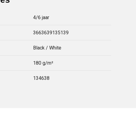
4/6 jaar
3663639135139
Black / White
180 g/m²
134638