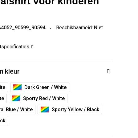
alshirt voor kinderen
A4052_90599_90594
Beschikbaarheid:
Niet
ctspecificaties
n kleur
ite
Dark Green / White
te
Sporty Red / White
al Blue / White
Sporty Yellow / Black
ack