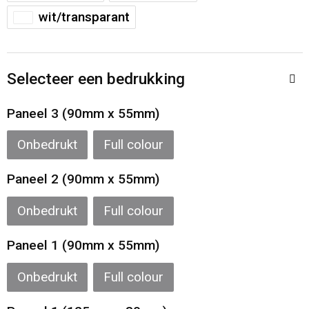
Sporttassen
Restauranttextiel
wit/transparant
Strandtassen
Oog- en gelaatsbescherming
Selecteer een bedrukking
Tablettassen
Gehoorbescherming
Paneel 3 (90mm x 55mm)
Toilettassen
Ademhalingsbescherming
Onbedrukt
Full colour
Waterbestendige tassen
Hygiëne en Persoonlijke verzorging
Paneel 2 (90mm x 55mm)
Fietstassen
Onbedrukt
Full colour
Reistassensets
Paneel 1 (90mm x 55mm)
Goodiebags
Onbedrukt
Full colour