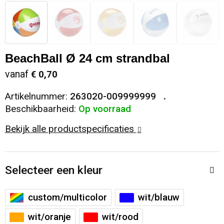
Snoepgoed
Sweaters
Matrozentassen
Selfie sticks
Regenkleding
Spellen voor binnen en buiten
T-Shirts
Opbergtassen
Kabels en toebehoren
Schoenen
BeachBall Ø 24 cm strandbal
Sport
Vesten
Opvouwbare tassen
Computer- en Laptopaccessoires
Schorten en Sloven
vanaf
€ 0,70
Veiligheid, Auto en Fiets
Papieren tassen
Hoofdtelefoons
Sweaters
Artikelnummer:
263020-009999999
Beschikbaarheid:
Op voorraad
Vrije tijd en Strand
Reistassen
Telefoonstandaards en accessoires
T-Shirts
Bekijk alle productspecificaties
Rugzakken
Veiligheidssignalering en Verlichting
Selecteer een kleur
Schoenentassen
Veiligheidsvesten en Veiligheidshesjes
custom/multicolor
wit/blauw
Schoudertassen
Vesten
wit/oranje
wit/rood