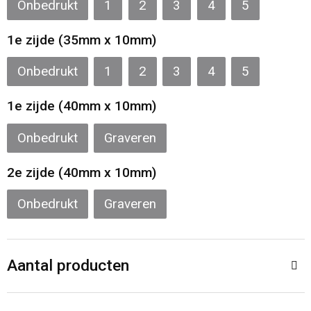
Onbedrukt
1
2
3
4
5
Sporttassen
Restauranttextiel
1e zijde (35mm x 10mm)
Strandtassen
Oog- en gelaatsbescherming
Onbedrukt
1
2
3
4
5
Tablettassen
Gehoorbescherming
1e zijde (40mm x 10mm)
Toilettassen
Ademhalingsbescherming
Onbedrukt
Graveren
Waterbestendige tassen
Hygiëne en Persoonlijke verzorging
2e zijde (40mm x 10mm)
Fietstassen
Onbedrukt
Graveren
Reistassensets
Aantal producten
Goodiebags