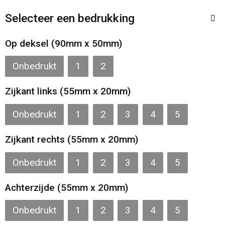
Sporttassen
Restauranttextiel
Selecteer een bedrukking
Strandtassen
Oog- en gelaatsbescherming
Op deksel (90mm x 50mm)
Tablettassen
Gehoorbescherming
Onbedrukt
1
2
Toilettassen
Ademhalingsbescherming
Zijkant links (55mm x 20mm)
Waterbestendige tassen
Hygiëne en Persoonlijke verzorging
Onbedrukt
1
2
3
4
5
Fietstassen
Zijkant rechts (55mm x 20mm)
Onbedrukt
1
2
3
4
5
Reistassensets
Achterzijde (55mm x 20mm)
Goodiebags
Onbedrukt
1
2
3
4
5