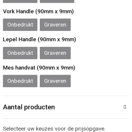
Sporttassen
Restauranttextiel
Vork Handle (90mm x 9mm)
Strandtassen
Oog- en gelaatsbescherming
Onbedrukt
Graveren
Tablettassen
Gehoorbescherming
Lepel Handle (90mm x 9mm)
Toilettassen
Ademhalingsbescherming
Onbedrukt
Graveren
Waterbestendige tassen
Hygiëne en Persoonlijke verzorging
Mes handvat (90mm x 9mm)
Fietstassen
Onbedrukt
Graveren
Reistassensets
Aantal producten
Goodiebags
Selecteer uw keuzes voor de prijsopgave.