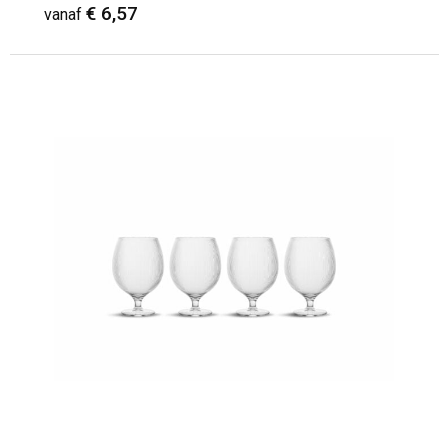
€ 6,57
vanaf
Minimale afname: 1