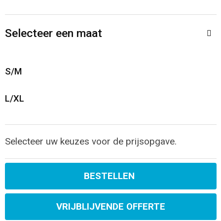
Sporttassen
Restauranttextiel
Strandtassen
Oog- en gelaatsbescherming
Selecteer een maat
Tablettassen
Gehoorbescherming
S/M
Toilettassen
Ademhalingsbescherming
L/XL
Waterbestendige tassen
Hygiëne en Persoonlijke verzorging
Fietstassen
Selecteer uw keuzes voor de prijsopgave.
Reistassensets
BESTELLEN
Goodiebags
VRIJBLIJVENDE OFFERTE