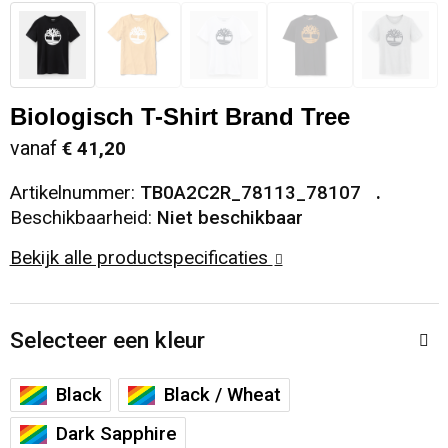
Snoepgoed
Sweaters
Matrozentassen
Selfie sticks
Regenkleding
Spellen voor binnen en buiten
T-Shirts
Opbergtassen
Kabels en toebehoren
Schoenen
Biologisch T-Shirt Brand Tree
Sport
Vesten
Opvouwbare tassen
Computer- en Laptopaccessoires
Schorten en Sloven
vanaf
€ 41,20
Veiligheid, Auto en Fiets
Papieren tassen
Hoofdtelefoons
Sweaters
Artikelnummer:
TB0A2C2R_78113_78107
Beschikbaarheid:
Niet beschikbaar
Vrije tijd en Strand
Reistassen
Telefoonstandaards en accessoires
T-Shirts
Bekijk alle productspecificaties
Rugzakken
Veiligheidssignalering en Verlichting
Selecteer een kleur
Schoenentassen
Veiligheidsvesten en Veiligheidshesjes
Black
Black / Wheat
Schoudertassen
Vesten
Dark Sapphire