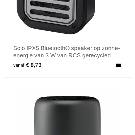
Solo IPX5 Bluetooth® speaker op zonne-
energie van 3 W van RCS gerecycled
plastic met karabijnhaak
€ 8,73
vanaf
Minimale afname: 1