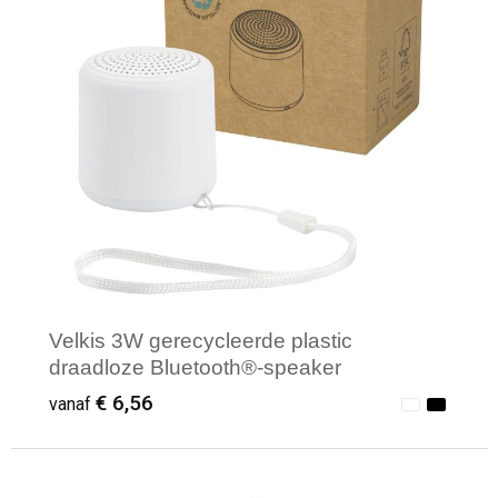
Sporttassen
Restauranttextiel
Strandtassen
Oog- en gelaatsbescherming
Tablettassen
Gehoorbescherming
Toilettassen
Ademhalingsbescherming
Waterbestendige tassen
Hygiëne en Persoonlijke verzorging
Fietstassen
Velkis 3W gerecycleerde plastic
Reistassensets
draadloze Bluetooth®-speaker
€ 6,56
vanaf
Goodiebags