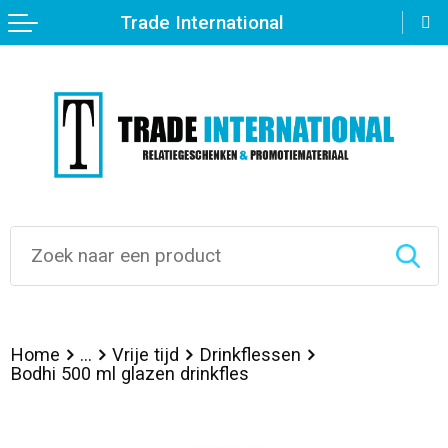
Trade International
Terug
Terug
Terug
Terug
Terug
Terug
Terug
Terug
Terug
Terug
Terug
Terug
Aanstekers
Balpennen
Zwemkleding
Badtextiel en Douche
Pepermunt
Post, Pen en Geschenkverpakkingen
Crossbody tassen
Automatische paraplu's
Bidons
Huishoudrobots
Been- en voetbescherming
FAQ
Anti-stress
Luxe pennen
Bodywarmers
Blazers
Snoepblikken en Potten
Agenda's
Lunchtassen
Standaard paraplu's
Sportflessen
Platenspelers
Bodywarmers
Decoratie technieken
Bidons en Sportflessen
Houten pennen
Broeken
Bodywarmers
Stickers
Accessoires voor tassen
Opvouwbare paraplu's
Drones
Broeken en Rokken
Over ons
Elektronica, Gadgets en USB
Kinderschrijfwaren
Caps, Hoeden en Mutsen
Broeken en Rokken
Geschenksets
Autotassen
Stormparaplu's
Tablets
Caps, Hoeden en Mutsen
Feestartikelen
Potloden
Gilets
Caps, Hoeden en Mutsen
Pennen etui's
Boodschappentassen
Golfparaplu's
Radio's
Gereedschap
Huis, Tuin en Keuken
Pennen in unieke vormen
Handschoenen en Sjaals
Dekens, Fleecedekens en Kussens
Pennenhouders
Bowlingtassen
Batterijen
Gilets
Home
...
Vrije tijd
Drinkflessen
Bodhi 500 ml glazen drinkfles
Kantoor en Zakelijk
Pennensets
Jassen
Gilets
Papier- en Memo houders
Documententassen
Zonne energie opladers
Handschoenen en Sjaals