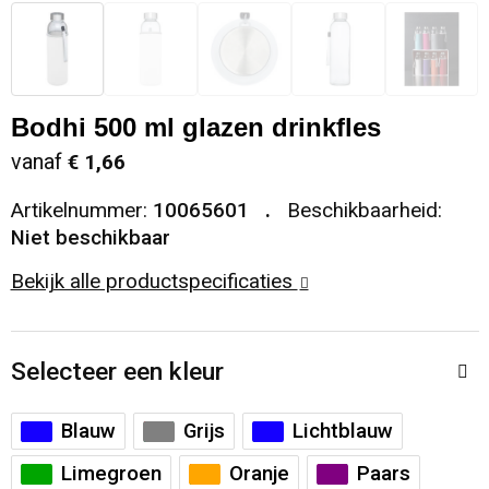
Snoepgoed
Sweaters
Matrozentassen
Selfie sticks
Regenkleding
Spellen voor binnen en buiten
T-Shirts
Opbergtassen
Kabels en toebehoren
Schoenen
Bodhi 500 ml glazen drinkfles
Sport
Vesten
Opvouwbare tassen
Computer- en Laptopaccessoires
Schorten en Sloven
vanaf
€ 1,66
Veiligheid, Auto en Fiets
Papieren tassen
Hoofdtelefoons
Sweaters
Artikelnummer:
10065601
Beschikbaarheid:
Niet beschikbaar
Vrije tijd en Strand
Reistassen
Telefoonstandaards en accessoires
T-Shirts
Bekijk alle productspecificaties
Rugzakken
Veiligheidssignalering en Verlichting
Selecteer een kleur
Schoenentassen
Veiligheidsvesten en Veiligheidshesjes
Blauw
Grijs
Lichtblauw
Schoudertassen
Vesten
Limegroen
Oranje
Paars