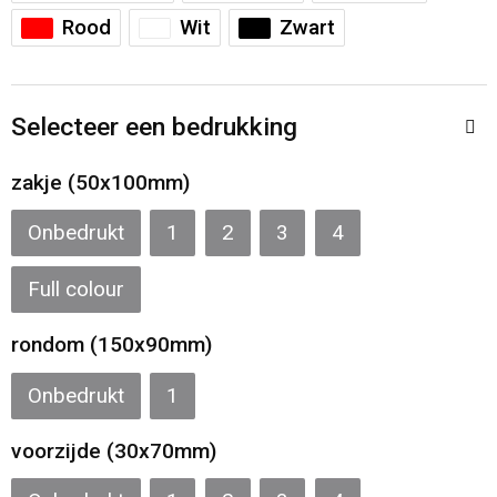
Sporttassen
Restauranttextiel
Rood
Wit
Zwart
Strandtassen
Oog- en gelaatsbescherming
Selecteer een bedrukking
Tablettassen
Gehoorbescherming
zakje (50x100mm)
Toilettassen
Ademhalingsbescherming
Onbedrukt
1
2
3
4
Waterbestendige tassen
Hygiëne en Persoonlijke verzorging
Full colour
Fietstassen
rondom (150x90mm)
Reistassensets
Onbedrukt
1
Goodiebags
voorzijde (30x70mm)