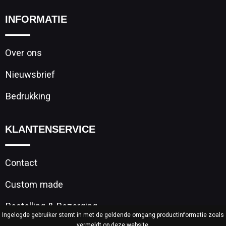
Sporttassen
Restauranttextiel
INFORMATIE
Strandtassen
Oog- en gelaatsbescherming
Over ons
Tablettassen
Gehoorbescherming
Nieuwsbrief
Toilettassen
Ademhalingsbescherming
Bedrukking
Waterbestendige tassen
Hygiëne en Persoonlijke verzorging
KLANTENSERVICE
Fietstassen
Contact
Reistassensets
Custom made
Goodiebags
Bestelling & Bezorging
Ingelogde gebruiker stemt in met de geldende omgang productinformatie zoals
vermeldt op deze website