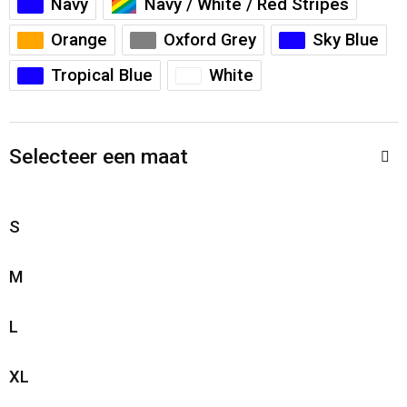
Navy
Navy / White / Red Stripes
Sporttassen
Restauranttextiel
Orange
Oxford Grey
Sky Blue
Strandtassen
Oog- en gelaatsbescherming
Tropical Blue
White
Tablettassen
Gehoorbescherming
Toilettassen
Ademhalingsbescherming
Selecteer een maat
Waterbestendige tassen
Hygiëne en Persoonlijke verzorging
S
Fietstassen
M
Reistassensets
L
Goodiebags
XL