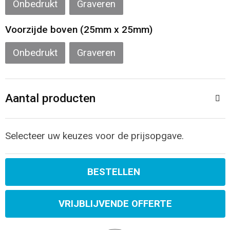
Onbedrukt
Graveren
Sporttassen
Restauranttextiel
Voorzijde boven (25mm x 25mm)
Strandtassen
Oog- en gelaatsbescherming
Onbedrukt
Graveren
Tablettassen
Gehoorbescherming
Toilettassen
Ademhalingsbescherming
Aantal producten
Waterbestendige tassen
Hygiëne en Persoonlijke verzorging
Selecteer uw keuzes voor de prijsopgave.
Fietstassen
Reistassensets
BESTELLEN
Goodiebags
VRIJBLIJVENDE OFFERTE