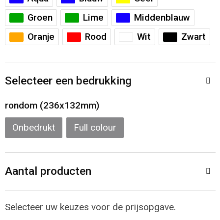
Sporttassen
Restauranttextiel
Groen
Lime
Middenblauw
Strandtassen
Oog- en gelaatsbescherming
Oranje
Rood
Wit
Zwart
Tablettassen
Gehoorbescherming
Selecteer een bedrukking
Toilettassen
Ademhalingsbescherming
rondom (236x132mm)
Waterbestendige tassen
Hygiëne en Persoonlijke verzorging
Onbedrukt
Full colour
Fietstassen
Reistassensets
Aantal producten
Goodiebags
Selecteer uw keuzes voor de prijsopgave.