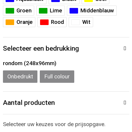
Sporttassen
Restauranttextiel
Groen
Lime
Middenblauw
Strandtassen
Oog- en gelaatsbescherming
Oranje
Rood
Wit
Tablettassen
Gehoorbescherming
Selecteer een bedrukking
Toilettassen
Ademhalingsbescherming
rondom (248x96mm)
Waterbestendige tassen
Hygiëne en Persoonlijke verzorging
Onbedrukt
Full colour
Fietstassen
Reistassensets
Aantal producten
Goodiebags
Selecteer uw keuzes voor de prijsopgave.